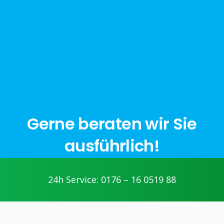
Gerne beraten wir Sie
ausführlich!
24h Service: 0176 – 16 0519 88
jetzt anfragen