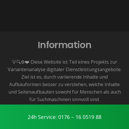
Information
💡🔍⚙️❤️ Diese Website ist Teil eines Projekts zur
Variantenanalyse digitaler Dienstleistungsangebote.
Ziel ist es, durch variierende Inhalte und
Aufbauformen besser zu verstehen, welche Inhalte
und Seitenaufbauten sowohl für Menschen als auch
für Suchmaschinen sinnvoll sind.
👉 Das zugrunde liegende Angebot ist dabei echt
und lokal verfügbar – in diesem Fall für die Region
24h Service: 0176 – 16 0519 88
Potsdam.